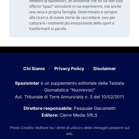
network di Nuovevoci, un ambiente che mi ha non solo
offerto “spazi” stimolanti in cui esprimermi, ma anche
una vera e propria famiglia. Determinato e sempre
alla ricerca di nuove storie da raccontare, vivo per
catturare i momenti più emozionanti dello sport e
trasformarli in parole.
Chi Siamo
Privacy Policy
Disclaimer
SpazioInter
è un supplemento editoriale della Testata
Giornalistica "Nuovevoci"
Aut. Tribunale di Torre Annunziata n. 3 del 10/02/2011
Direttore responsabile:
Pasquale Giacometti
Editore:
Cierre Media SRLS
Photo Credits: l’editore ha i diritti di utilizzo delle immagini presenti sul
sito.