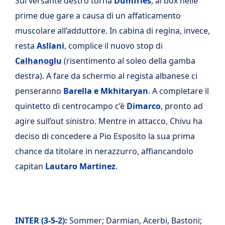
Sul versante destro torna
Dumfries
, ai box nelle
prime due gare a causa di un affaticamento
muscolare all’adduttore. In cabina di regina, invece,
resta
Asllani
, complice il nuovo stop di
Calhanoglu
(risentimento al soleo della gamba
destra). A fare da schermo al regista albanese ci
penseranno
Barella e Mkhitaryan
. A completare il
quintetto di centrocampo c’è
Dimarco
, pronto ad
agire sull’out sinistro. Mentre in attacco, Chivu ha
deciso di concedere a Pio Esposito la sua prima
chance da titolare in nerazzurro, affiancandolo
capitan
Lautaro Martinez
.
INTER
(3-5-2):
Sommer; Darmian, Acerbi, Bastoni;