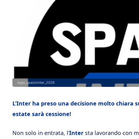
logo_spaziointer_2026
L’Inter ha preso una decisione molto chiara s
estate sarà cessione!
Non solo in entrata, l’
Inter
sta lavorando con m