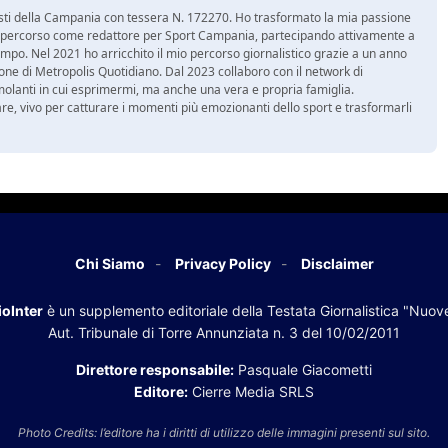
nalisti della Campania con tessera N. 172270. Ho trasformato la mia passione
 mio percorso come redattore per Sport Campania, partecipando attivamente a
mpo. Nel 2021 ho arricchito il mio percorso giornalistico grazie a un anno
zione di Metropolis Quotidiano. Dal 2023 collaboro con il network di
molanti in cui esprimermi, ma anche una vera e propria famiglia.
re, vivo per catturare i momenti più emozionanti dello sport e trasformarli
Chi Siamo
Privacy Policy
Disclaimer
oInter
è un supplemento editoriale della Testata Giornalistica "Nuov
Aut. Tribunale di Torre Annunziata n. 3 del 10/02/2011
Direttore responsabile:
Pasquale Giacometti
Editore:
Cierre Media SRLS
Photo Credits: l’editore ha i diritti di utilizzo delle immagini presenti sul sito.