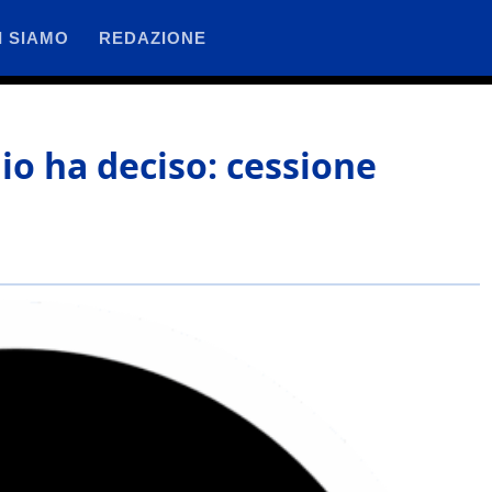
I SIAMO
REDAZIONE
io ha deciso: cessione