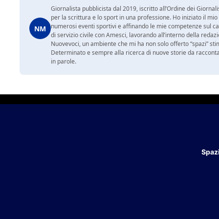
Giornalista pubblicista dal 2019, iscritto all’Ordine dei Gior
per la scrittura e lo sport in una professione. Ho iniziato il
numerosi eventi sportivi e affinando le mie competenze sul ca
NM
di servizio civile con Amesci, lavorando all’interno della reda
Nuovevoci, un ambiente che mi ha non solo offerto “spazi” sti
Determinato e sempre alla ricerca di nuove storie da racconta
in parole.
Spazi