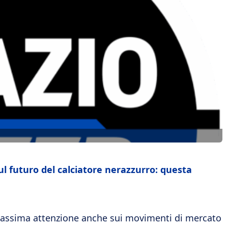
ul futuro del calciatore nerazzurro: questa
assima attenzione anche sui movimenti di mercato