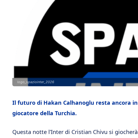
logo_spaziointer_2026
Il futuro di Hakan Calhanoglu resta ancora in 
giocatore della Turchia.
Questa notte l’Inter di Cristian Chivu si giocherà