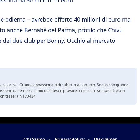
ssoria da 50 milioni di euro.
ne odierna – avrebbe offerto 40 milioni di euro ma
olto anche Bernabè del Parma, profilo che Chivu
ve dei due club per Bonny. Occhio al mercato
a sportivo. Grande appassionato di calcio, ma non solo. Seguo con grande
assione da tempo e il mio obiettivo è provare a crescere sempre di più in
 con tessera n.170424
Chi Siamo
Privacy Policy
Disclaimer