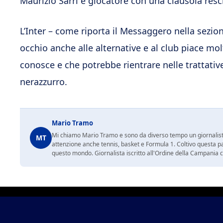
Maurizio Sarri e giocatore con una clausola resci
L’Inter – come riporta il Messaggero nella sezio
occhio anche alle alternative e al club piace m
conosce e che potrebbe rientrare nelle trattati
nerazzurro.
Mario Tramo
Mi chiamo Mario Tramo e sono da diverso tempo un giornalist
MT
attenzione anche tennis, basket e Formula 1. Coltivo questa p
questo mondo. Giornalista iscritto all'Ordine della Campania