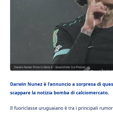
Darwin Nunez firma in Serie A - SpazioInter (La Presse)
Darwin Nunez è l’annuncio a sorpresa di quest’
scappare la notizia bomba di calciomercato.
Il fuoriclasse uruguaiano è tra i principali rumo