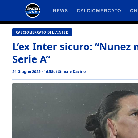
Vai
NEWS
CALCIOMERCATO
CH
al
contenuto
CALCIOMERCATO DELL'INTER
L’ex Inter sicuro: “Nunez 
Serie A”
24 Giugno 2025 - 16:58
di
Simone Davino