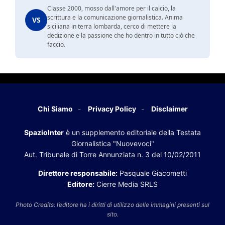
Classe 2000, mosso dall'amore per il calcio, la
scrittura e la comunicazione giornalistica. Anima
VS
siciliana in terra lombarda, cerco di mettere la
dedizione e la passione che ho dentro in tutto ciò che
faccio.
Chi Siamo
Privacy Policy
Disclaimer
SpazioInter
è un supplemento editoriale della Testata
Giornalistica "Nuovevoci"
Aut. Tribunale di Torre Annunziata n. 3 del 10/02/2011
Direttore responsabile:
Pasquale Giacometti
Editore:
Cierre Media SRLS
Photo Credits: l’editore ha i diritti di utilizzo delle immagini presenti sul
sito.