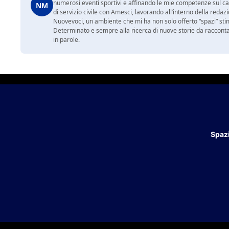
numerosi eventi sportivi e affinando le mie competenze sul ca
NM
di servizio civile con Amesci, lavorando all’interno della reda
Nuovevoci, un ambiente che mi ha non solo offerto “spazi” sti
Determinato e sempre alla ricerca di nuove storie da racconta
in parole.
Spazi