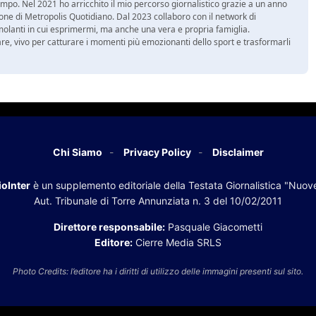
mpo. Nel 2021 ho arricchito il mio percorso giornalistico grazie a un anno
zione di Metropolis Quotidiano. Dal 2023 collaboro con il network di
molanti in cui esprimermi, ma anche una vera e propria famiglia.
re, vivo per catturare i momenti più emozionanti dello sport e trasformarli
Chi Siamo
Privacy Policy
Disclaimer
oInter
è un supplemento editoriale della Testata Giornalistica "Nuov
Aut. Tribunale di Torre Annunziata n. 3 del 10/02/2011
Direttore responsabile:
Pasquale Giacometti
Editore:
Cierre Media SRLS
Photo Credits: l’editore ha i diritti di utilizzo delle immagini presenti sul sito.