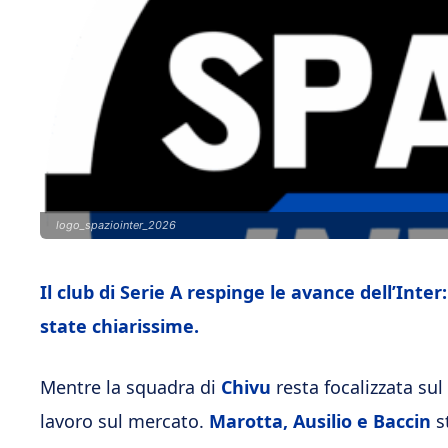
logo_spaziointer_2026
Il club di Serie A respinge le avance dell’Inte
state chiarissime.
Mentre la squadra di
Chivu
resta focalizzata sul
lavoro sul mercato.
Marotta, Ausilio e Baccin
s