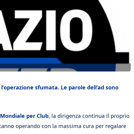
r: l’operazione sfumata. Le parole dell’ad sono
Mondiale per Club
, la dirigenza continua il proprio
tanno operando con la massima cura per regalare