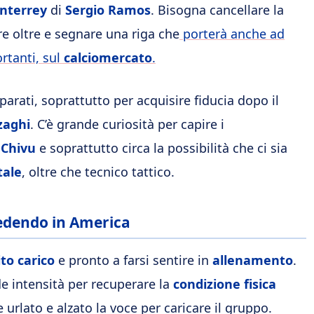
nterrey
di
Sergio Ramos
. Bisogna cancellare la
re oltre e segnare una riga che
porterà anche ad
ortanti, sul
calciomercato
.
arati, soprattutto per acquisire fiducia dopo il
zaghi
. C’è grande curiosità per capire i
 Chivu
e soprattutto circa la possibilità che ci sia
tale
, oltre che tecnico tattico.
ccedendo in America
to carico
e pronto a farsi sentire in
allenamento
.
de intensità per recuperare la
condizione fisica
rlato e alzato la voce per caricare il gruppo.