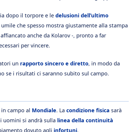
ia dopo il torpore e le
delusioni dell’ultimo
e e umile che spesso mostra giustamente alla stampa
 affiancato anche da Kolarov -, pronto a far
ecessari per vincere.
iatori un
rapporto sincero e diretto
, in modo da
mo se i risultati ci saranno subito sul campo.
à in campo al
Mondiale
. La
condizione fisica
sarà
 uomini si andrà sulla
linea della continuità
mbiamento dovuto agli
infortuni
.