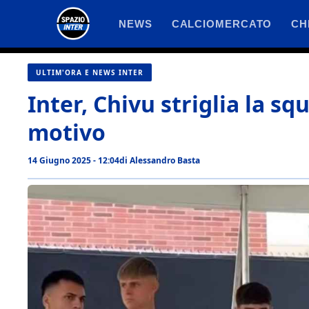
Vai
NEWS
CALCIOMERCATO
CH
al
contenuto
ULTIM'ORA E NEWS INTER
Inter, Chivu striglia la sq
motivo
14 Giugno 2025 - 12:04
di
Alessandro Basta