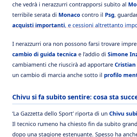
che vedrà i nerazzurri contrapporsi subito al
Mo
terribile serata di
Monaco
contro il
Psg
, guarda
acquisti importanti
, e cessioni altrettanto imp
I nerazzurri ora non possono farsi trovare imprep
cambio di guida tecnica
e l’addio di
Simone In
cambiamenti che riuscirà ad apportare
Cristian
un cambio di marcia anche sotto il
profilo men
Chivu si fa subito sentire: cosa sta su
‘La Gazzetta dello Sport’ riporta di un
Chivu subi
Il tecnico rumeno ha chiesto fin da subito gran
dopo una stagione estenuante. Spesso ha anche u