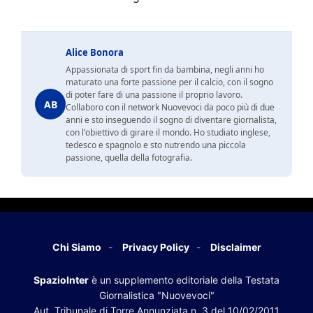
Alice Bonora
Appassionata di sport fin da bambina, negli anni ho
maturato una forte passione per il calcio, con il sogno
di poter fare di una passione il proprio lavoro.
AB
Collaboro con il network Nuovevoci da poco più di due
anni e sto inseguendo il sogno di diventare giornalista,
con l'obiettivo di girare il mondo. Ho studiato inglese,
tedesco e spagnolo e sto nutrendo una piccola
passione, quella della fotografia.
Chi Siamo
Privacy Policy
Disclaimer
SpazioInter
è un supplemento editoriale della Testata
Giornalistica "Nuovevoci"
Aut. Tribunale di Torre Annunziata n. 3 del 10/02/2011