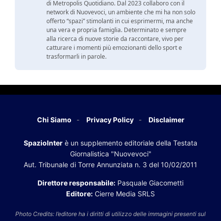
di Metropolis Quotidiano. Dal 2023 collaboro con il
network di Nuovevoci, un ambiente che mi ha non solo
offerto “spazi” stimolanti in cui esprimermi, ma anche
una vera e propria famiglia. Determinato e sempre
alla ricerca di nuove storie da raccontare, vivo per
catturare i momenti più emozionanti dello sport e
trasformarli in parole.
Chi Siamo
Privacy Policy
Disclaimer
SpazioInter
è un supplemento editoriale della Testata
Giornalistica "Nuovevoci"
Aut. Tribunale di Torre Annunziata n. 3 del 10/02/2011
Direttore responsabile:
Pasquale Giacometti
Editore:
Cierre Media SRLS
Photo Credits: l’editore ha i diritti di utilizzo delle immagini presenti sul