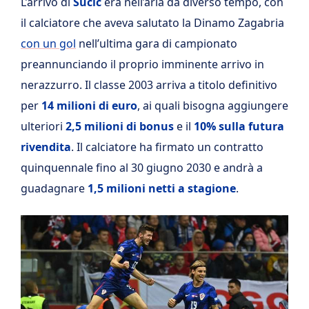
L’arrivo di
Sucic
era nell’aria da diverso tempo, con
il calciatore che aveva salutato la Dinamo Zagabria
con un gol
nell’ultima gara di campionato
preannunciando il proprio imminente arrivo in
nerazzurro. Il classe 2003 arriva a titolo definitivo
per
14 milioni di euro
, ai quali bisogna aggiungere
ulteriori
2,5 milioni di bonus
e il
10% sulla futura
rivendita
. Il calciatore ha firmato un contratto
quinquennale fino al 30 giugno 2030 e andrà a
guadagnare
1,5 milioni netti a stagione
.