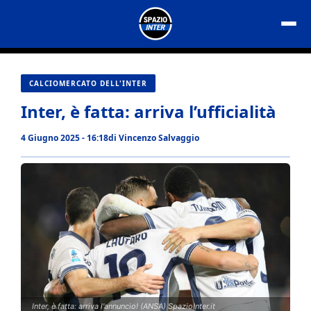
Vai
al
contenuto
CALCIOMERCATO DELL'INTER
Inter, è fatta: arriva l’ufficialità
4 Giugno 2025 - 16:18
di
Vincenzo Salvaggio
Inter, è fatta: arriva l'annuncio! (ANSA) SpazioInter.it