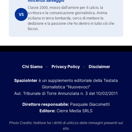
Vincenzo Salvaggio
Classe 2000, mosso dall'amore per il calcio, la
scrittura e la comunicazione giornalistica. Anima
VS
siciliana in terra lombarda, cerco di mettere la
dedizione e la passione che ho dentro in tutto ciò che
faccio.
Chi Siamo
Privacy Policy
Disclaimer
SpazioInter
è un supplemento editoriale della Testata
Giornalistica "Nuovevoci"
Aut. Tribunale di Torre Annunziata n. 3 del 10/02/2011
Direttore responsabile:
Pasquale Giacometti
Editore:
Cierre Media SRLS
Photo Credits: l’editore ha i diritti di utilizzo delle immagini presenti sul
sito.