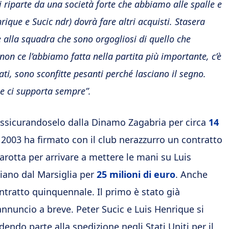
i riparte da una società forte che abbiamo alle spalle e
nrique e Sucic ndr) dovrà fare altri acquisti. Stasera
 alla squadra che sono orgogliosi di quello che
non ce l’abbiamo fatta nella partita più importante, c’è
i, sono sconfitte pesanti perché lasciano il segno.
che ci supporta sempr
e”.
 assicurandoselo dalla Dinamo Zagabria per circa
14
 2003 ha firmato con il club nerazzurro un contratto
rotta per arrivare a mettere le mani su Luis
iliano dal Marsiglia per
25 milioni di euro
. Anche
ontratto quinquennale. Il primo è stato già
l’annuncio a breve. Peter Sucic e Luis Henrique si
endo parte alla spedizione negli Stati Uniti per il