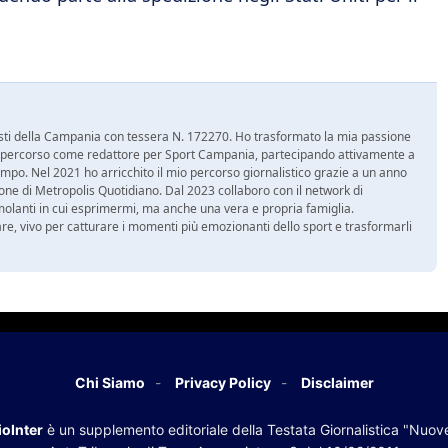
nalisti della Campania con tessera N. 172270. Ho trasformato la mia passione
 mio percorso come redattore per Sport Campania, partecipando attivamente a
mpo. Nel 2021 ho arricchito il mio percorso giornalistico grazie a un anno
zione di Metropolis Quotidiano. Dal 2023 collaboro con il network di
molanti in cui esprimermi, ma anche una vera e propria famiglia.
re, vivo per catturare i momenti più emozionanti dello sport e trasformarli
Chi Siamo
Privacy Policy
Disclaimer
oInter
è un supplemento editoriale della Testata Giornalistica "Nuov