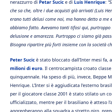
nerazzurro di
Petar Sucic
e di
Luis Henrique
:
“
S
che sa che, oltre i due acquisti già arrivati (Luis He
erano tutti delusi come noi, ma hanno detto a me e
abbiamo fatto. Avevamo tanti tifosi qui, purtroppo 
delusione e amarezza. Purtroppo ci siamo già passat
Bisogna ripartire più forti insieme con la società 
Peter Sucic
è stato bloccato dall’Inter mesi fa,
milioni di euro
. Il centrocampista croato classe
quinquennale. Ha speso di più, invece, Beppe Ma
Henrique. L’Inter si è aggiudicata l’esterno bras
per il giocatore classe 2001 è stato stilato un c
ufficializzato, mentre per il brasiliano è atteso 
aggregheranno alla squadra a stretto giro, prend