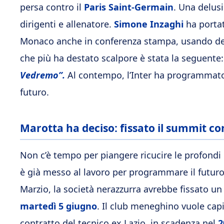
persa contro il
Paris Saint-Germain
. Una delusi
dirigenti e allenatore.
Simone Inzaghi
ha portat
Monaco anche in conferenza stampa, usando del
che più ha destato scalpore è stata la seguente:
Vedremo”.
Al contempo, l’Inter ha programmato 
futuro.
Marotta ha deciso: fissato il summit co
Non c’è tempo per piangere ricucire le profondi 
è già messo al lavoro per programmare il futuro
Marzio, la società nerazzurra avrebbe fissato un
martedì 5 giugno
. Il club meneghino vuole cap
contratto del tecnico ex Lazio, in scadenza nel
2