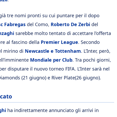
ià tre nomi pronti su cui puntare per il dopo
sc
Fabregas
del Como
,
Roberto
De Zerbi
del
nzaghi
sarebbe molto tentato di accettare l’offerta
re al fascino della
Premier League
. Secondo
el mirino di
Newcastle e Tottenham
. L
’Inter, però,
 dell’imminente
Mondiale per Club
. Tra pochi giorni,
i per disputare il nuovo torneo FIFA. L’Inter sarà nel
Diamonds
(21 giugno) e
River
Plate
(26 giugno).
rcato
ghi
ha indirettamente annunciato gli arrivi in