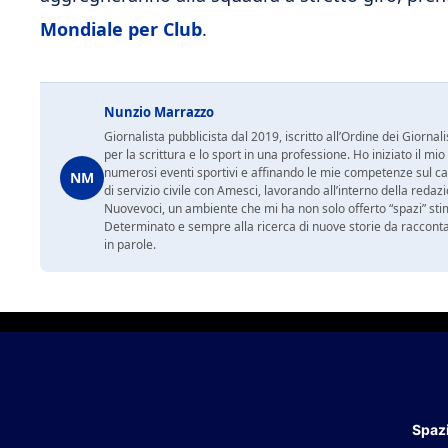
Mondiale per Club
.
Nunzio Marrazzo
Giornalista pubblicista dal 2019, iscritto all’Ordine dei Gior
per la scrittura e lo sport in una professione. Ho iniziato il
numerosi eventi sportivi e affinando le mie competenze sul ca
NM
di servizio civile con Amesci, lavorando all’interno della reda
Nuovevoci, un ambiente che mi ha non solo offerto “spazi” sti
Determinato e sempre alla ricerca di nuove storie da racconta
in parole.
Spazi