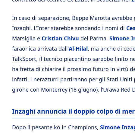
In caso di separazione, Beppe Marotta avrebbe g
Inzaghi. L’Inter starebbe sondando i nomi di
Ce
Marsiglia e
Cristian
Chivu
del Parma.
Simone I
faraonica arrivata dall’
Al-Hilal
, ma anche di cede
TalkSport, il tecnico piacentino sarebbe finito n
ha fretta di chiarire il prossimo futuro in virtù
infatti, i nerazzurri partiranno per gli Stati Unit
girone con
Monterrey
(18 giugno), l’
Urawa Red 
Inzaghi annuncia il doppio colpo di me
Dopo il pesante ko in Champions,
Simone Inza