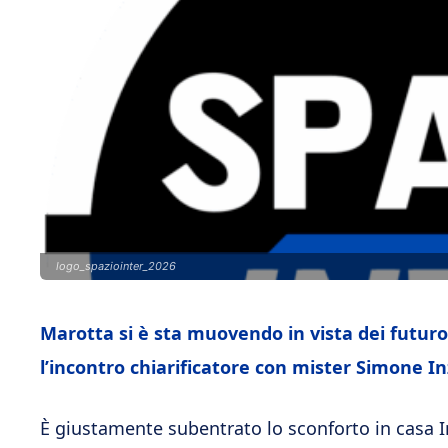
logo_spaziointer_2026
Marotta si è sta muovendo in vista dei futur
l’incontro chiarificatore con mister Simone In
È giustamente subentrato lo sconforto in casa In