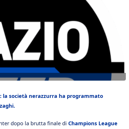
o: la società nerazzurra ha programmato
zaghi.
ter dopo la brutta finale di
Champions League