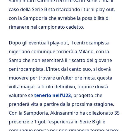
Samp infatti sarebbe retrocessa in Serie C ma il
caso della Serie B sta ritardando i turni play-out,
con la Sampdoria che avrebbe la possibilità di
rimanere nel campionato cadetto.
Dopo gli eventuali play-out, il centrocampista
nigeriano comunque tornerà a Milano, con la
Samp che non eserciterà il riscatto del giovane
centrocampista. L’Inter, dal canto suo, si dovrà
muovere per trovare un’ulteriore meta, questa
volta magari a titolo definitivo, oppure dovrà
valutare se
tenerlo nell’U23,
progetto che
prenderà vita a partire dalla prossima stagione.
Con la Sampdoria, Akinsanmiro ha collezionato 35
presenze e 1 gol: l’esperienza in Serie B gli è
comunque servita per non rimanere fermo ai box.