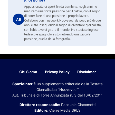
Alice Bonora
Appassionata di sport fin da bambina, negli anni ho
maturato una forte passione per il calcio, con il sogno
di poter fare di una passione il proprio lavoro.
AB
Collaboro con il network Nuovevoci da poco più di due
anni e sto inseguendo il sogno di diventare giornalista,
con l'obiettivo di girare il mondo. Ho studiato inglese,
tedesco e spagnolo e sto nutrendo una piccola
passione, quella della fotografia.
Chi Siamo
Privacy Policy
Disclaimer
SpazioInter
è un supplemento editoriale della Testata
Giornalistica "Nuovevoci"
Aut. Tribunale di Torre Annunziata n. 3 del 10/02/2011
Direttore responsabile:
Pasquale Giacometti
Editore:
Cierre Media SRLS