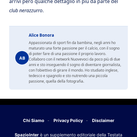
arrivi però qualche dettaglio in più da parte del
club nerazzurro
.
Alice Bonora
Appassionata di sport fin da bambina, negli anni ho
maturato una forte passione per il calcio, con il sogno
di poter fare di una passione il proprio lavoro.
AB
Collaboro con il network Nuovevoci da poco più di due
anni e sto inseguendo il sogno di diventare giornalista,
con l'obiettivo di girare il mondo. Ho studiato inglese,
tedesco e spagnolo e sto nutrendo una piccola
passione, quella della fotografia.
Chi Siamo
Privacy Policy
Disclaimer
SpazioInter
è un supplemento editoriale della Testata