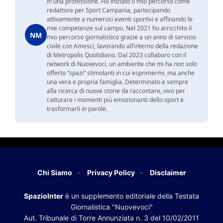
in una professione. Ho iniziato il mio percorso come
redattore per Sport Campania, partecipando
attivamente a numerosi eventi sportivi e affinando le
mie competenze sul campo. Nel 2021 ho arricchito il
NM
mio percorso giornalistico grazie a un anno di servizio
civile con Amesci, lavorando all’interno della redazione
di Metropolis Quotidiano. Dal 2023 collaboro con il
network di Nuovevoci, un ambiente che mi ha non solo
offerto “spazi” stimolanti in cui esprimermi, ma anche
una vera e propria famiglia. Determinato e sempre
alla ricerca di nuove storie da raccontare, vivo per
catturare i momenti più emozionanti dello sport e
trasformarli in parole.
Chi Siamo
Privacy Policy
Disclaimer
SpazioInter
è un supplemento editoriale della Testata
Giornalistica "Nuovevoci"
Aut. Tribunale di Torre Annunziata n. 3 del 10/02/2011