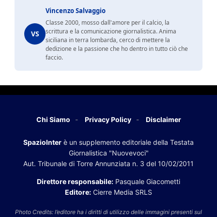
Vincenzo Salvaggio
Classe 2000, mosso dall'amore per il calcio, la
scrittura e la comunicazione giornalistica. Anima
VS
siciliana in terra lombarda, cerco di mettere la
dedizione e la passione che ho dentro in tutto ciò che
faccio.
Chi Siamo
Privacy Policy
Disclaimer
SpazioInter
è un supplemento editoriale della Testata
Giornalistica "Nuovevoci"
Aut. Tribunale di Torre Annunziata n. 3 del 10/02/2011
Direttore responsabile:
Pasquale Giacometti
Editore:
Cierre Media SRLS
Photo Credits: l’editore ha i diritti di utilizzo delle immagini presenti sul