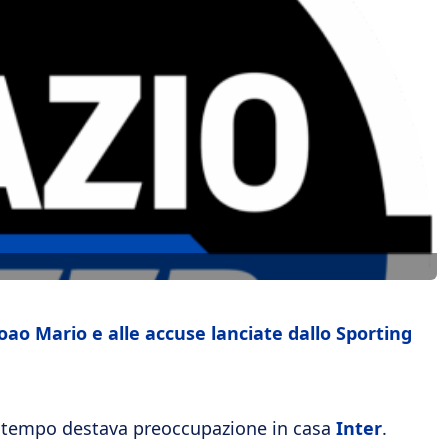
 Joao Mario e alle accuse lanciate dallo Sporting
 tempo destava preoccupazione in casa
Inter
.