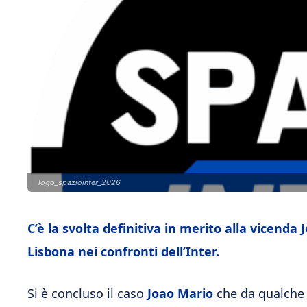
logo_spaziointer_2026
C’è la svolta definitiva in merito alla vicenda
Lisbona nei confronti dell’Inter.
Si è concluso il caso
Joao Mario
che da qualche