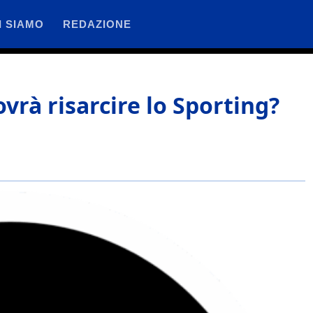
I SIAMO
REDAZIONE
ovrà risarcire lo Sporting?