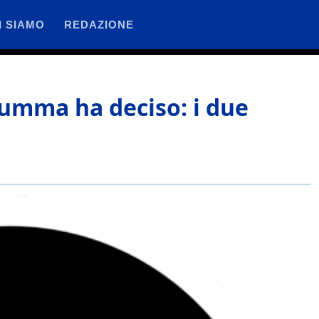
I SIAMO
REDAZIONE
umma ha deciso: i due