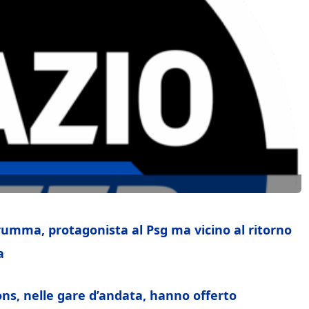
rumma, protagonista al Psg ma vicino al ritorno
a
ons, nelle gare d’andata, hanno offerto