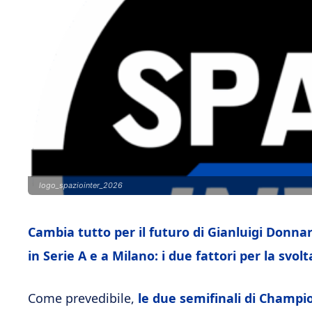
logo_spaziointer_2026
Cambia tutto per il futuro di Gianluigi Donna
in Serie A e a Milano: i due fattori per la svolt
Come prevedibile,
le due semifinali di Champi