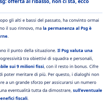
: offerta al ribasso, non ci sta, ecco
opo gli alti e bassi del passato, ha convinto ormai
iono il suo rinnovo, ma
la permanenza al Psg è
arne
.
anno il punto della situazione.
Il Psg valuta una
ressività tra obiettivi di squadra e personali,
ile sui 9 milioni fissi
, con il resto in bonus. Cifre
oter meritare di più. Per questo, i dialoghi non
sare a un grande sforzo per assicurarsi un numero
una eventualità tutta da dimostrare,
sull’eventuale
nefici fiscali
.