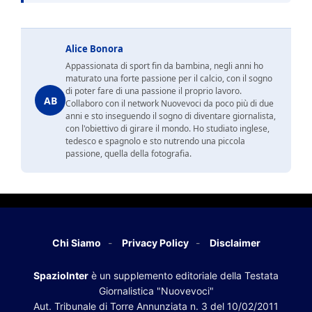
Alice Bonora
Appassionata di sport fin da bambina, negli anni ho
maturato una forte passione per il calcio, con il sogno
di poter fare di una passione il proprio lavoro.
AB
Collaboro con il network Nuovevoci da poco più di due
anni e sto inseguendo il sogno di diventare giornalista,
con l'obiettivo di girare il mondo. Ho studiato inglese,
tedesco e spagnolo e sto nutrendo una piccola
passione, quella della fotografia.
Chi Siamo
Privacy Policy
Disclaimer
SpazioInter
è un supplemento editoriale della Testata
Giornalistica "Nuovevoci"
Aut. Tribunale di Torre Annunziata n. 3 del 10/02/2011