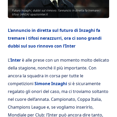
Futuro Inzaghi, dubbi sul rinnovo: l'annuncio in diretta fa tremare i
tifosi (ANSA) spaziointer.it
L’annuncio in diretta sul futuro di Inzaghi fa
tremare i tifosi nerazzurri, ora ci sono grandi
dubbi sul suo rinnovo con l’Inter
L’
Inter
è alle prese con un momento molto delicato
della stagione, nonché il più importante. Con
ancora la squadra in corsa per tutte le
competizioni
Simone Inzaghi
si è sicuramente
regalato gli onori del caso, ma ci troviamo soltanto
nel cuore dell’annata. Campionato, Coppa Italia,
Champions League e, se vogliamo inserirlo,
Mondiale per Club: l’Inter può ancora dire tanto,