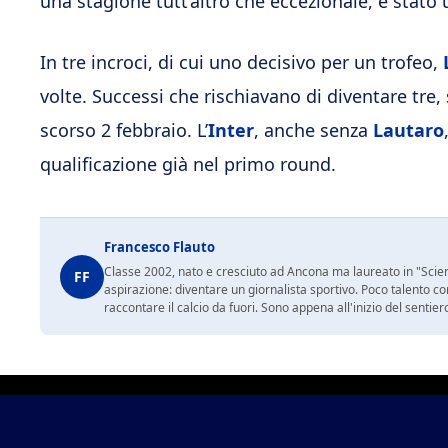
una stagione tutt’altro che eccezionale, è stato u
In tre incroci, di cui uno decisivo per un trofeo,
volte. Successi che rischiavano di diventare tre,
scorso 2 febbraio. L’
Inter
, anche senza
Lautaro
qualificazione già nel primo round.
Francesco Flauto
Classe 2002, nato e cresciuto ad Ancona ma laureato in "Scienz
FF
aspirazione: diventare un giornalista sportivo. Poco talento c
raccontare il calcio da fuori. Sono appena all'inizio del sentie