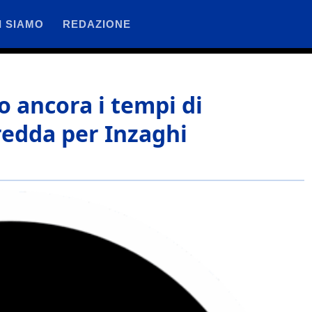
I SIAMO
REDAZIONE
o ancora i tempi di
fredda per Inzaghi