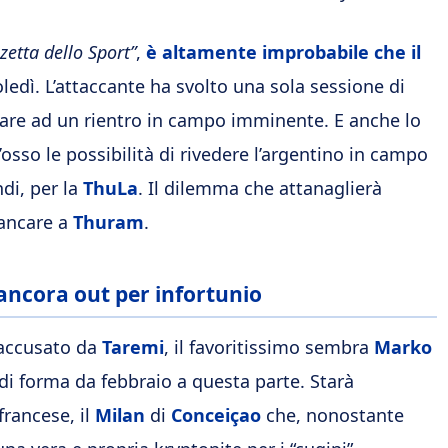
zetta dello Sport”
,
è altamente improbabile che il
oledì. L’attaccante ha svolto una sola sessione di
are ad un rientro in campo imminente. E anche lo
l’osso le possibilità di rivedere l’argentino in campo
di, per la
ThuLa
. Il dilemma che attanaglierà
iancare a
Thuram
.
 ancora out per infortunio
 accusato da
Taremi
, il favoritissimo sembra
Marko
di forma da febbraio a questa parte. Starà
francese, il
Milan
di
Conceiçao
che, nonostante