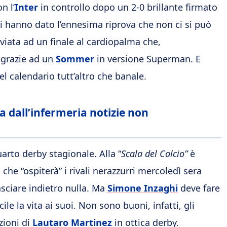
n l’
Inter
in controllo dopo un 2-0 brillante firmato
ti hanno dato l’ennesima riprova che non ci si può
iviata ad un finale al cardiopalma che,
 grazie ad un
Sommer
in versione Superman. E
l calendario tutt’altro che banale.
ma dall’infermeria notizie non
arto derby stagionale. Alla “
Scala del Calcio”
è
n
che “ospiterà” i rivali nerazzurri mercoledì sera
lasciare indietro nulla. Ma
Simone Inzaghi
deve fare
le la vita ai suoi. Non sono buoni, infatti, gli
zioni di
Lautaro Martinez
in ottica derby.