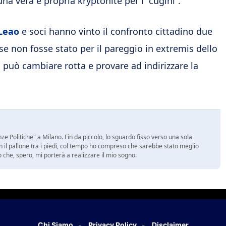
na vera e propria kryptonite per i “cugini”.
Leao
e soci hanno vinto il confronto cittadino due
 se non fosse stato per il pareggio in extremis dello
, può cambiare rotta e provare ad indirizzare la
e Politiche" a Milano. Fin da piccolo, lo sguardo fisso verso una sola
on il pallone tra i piedi, col tempo ho compreso che sarebbe stato meglio
ro che, spero, mi porterà a realizzare il mio sogno.
Chi Siamo
Privacy Policy
Disclaimer