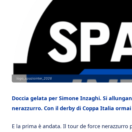
logo_spaziointer_2026
Doccia gelata per Simone Inzaghi. Si allungan
nerazzurro. Con il derby di Coppa Italia ormai 
E la prima è andata. Il tour de force nerazzurro