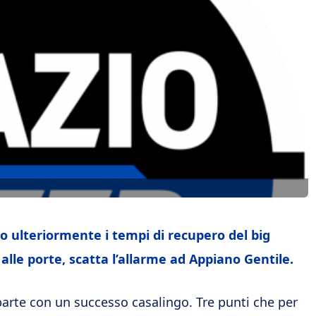
o ulteriormente i tempi di recupero del big
alle porte, scatta l’allarme ad Appiano Gentile.
 parte con un successo casalingo. Tre punti che per