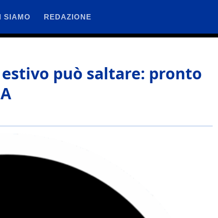
I SIAMO
REDAZIONE
o estivo può saltare: pronto
 A