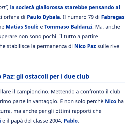
ort”
,
la società giallorossa starebbe pensando al
ti orfana di
Paulo Dybala
. Il numero 79 di
Fabregas
ome
Matias
Soulè
e
Tommaso Baldanzi
. Ma, anche
superare non sono pochi. Il tutto a partire
 che stabilisce la permanenza di
Nico Paz
sulle rive
Paz: gli ostacoli per i due club
illare il campioncino. Mettendo a confronto il club
l primo parte in vantaggio. E non solo perchè
Nico
ha
urra, ma anche per gli ottimi rapporti che
i
e il papà del classe 2004,
Pablo
.