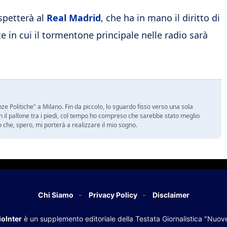
 spetterà al
Real Madrid
, che ha in mano il diritto di
e in cui il tormentone principale nelle radio sarà
e Politiche" a Milano. Fin da piccolo, lo sguardo fisso verso una sola
on il pallone tra i piedi, col tempo ho compreso che sarebbe stato meglio
ro che, spero, mi porterà a realizzare il mio sogno.
Chi Siamo
Privacy Policy
Disclaimer
oInter
è un supplemento editoriale della Testata Giornalistica "Nuov