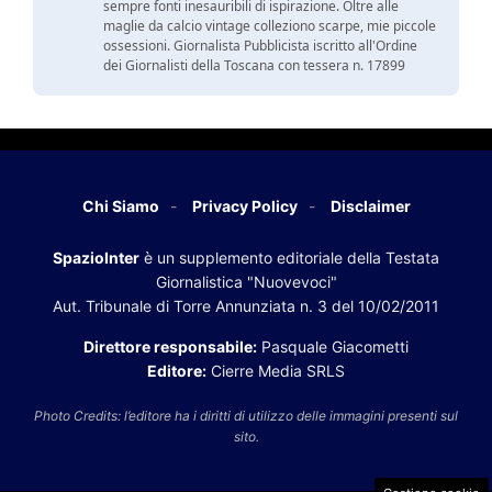
sempre fonti inesauribili di ispirazione. Oltre alle
maglie da calcio vintage colleziono scarpe, mie piccole
ossessioni. Giornalista Pubblicista iscritto all'Ordine
dei Giornalisti della Toscana con tessera n. 17899
Chi Siamo
Privacy Policy
Disclaimer
SpazioInter
è un supplemento editoriale della Testata
Giornalistica "Nuovevoci"
Aut. Tribunale di Torre Annunziata n. 3 del 10/02/2011
Direttore responsabile:
Pasquale Giacometti
Editore:
Cierre Media SRLS
Photo Credits: l’editore ha i diritti di utilizzo delle immagini presenti sul
sito.