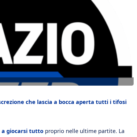
screzione che lascia a bocca aperta tutti i tifosi
 a giocarsi tutto
proprio nelle ultime partite. La