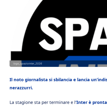
logo_spaziointer_2026
Il noto giornalista si sbilancia e lancia un’indi
nerazzurri.
La stagione sta per terminare e l
‘Inter è pronta