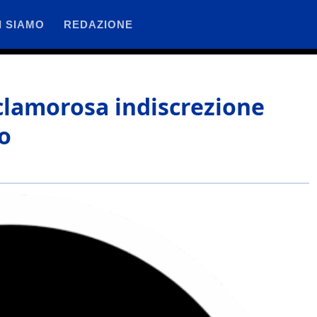
I SIAMO
REDAZIONE
a clamorosa indiscrezione
ro