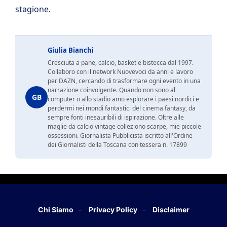
stagione.
Giulia Bianchi
Cresciuta a pane, calcio, basket e bistecca dal 1997.
Collaboro con il network Nuovevoci da anni e lavoro
per DAZN, cercando di trasformare ogni evento in una
narrazione coinvolgente. Quando non sono al
GB
computer o allo stadio amo esplorare i paesi nordici e
perdermi nei mondi fantastici del cinema fantasy, da
sempre fonti inesauribili di ispirazione. Oltre alle
maglie da calcio vintage colleziono scarpe, mie piccole
ossessioni. Giornalista Pubblicista iscritto all'Ordine
dei Giornalisti della Toscana con tessera n. 17899
Chi Siamo
Privacy Policy
Disclaimer