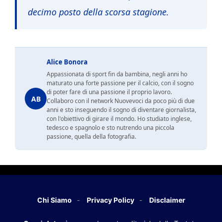
decimo posto della scorsa stagione.
Alice Bonora
Appassionata di sport fin da bambina, negli anni ho
maturato una forte passione per il calcio, con il sogno
di poter fare di una passione il proprio lavoro.
AB
Collaboro con il network Nuovevoci da poco più di due
anni e sto inseguendo il sogno di diventare giornalista,
con l'obiettivo di girare il mondo. Ho studiato inglese,
tedesco e spagnolo e sto nutrendo una piccola
passione, quella della fotografia.
Chi Siamo
Privacy Policy
Disclaimer