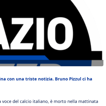
na con una triste notizia. Bruno Pizzul ci ha
 voce del calcio italiano, è morto nella mattinata