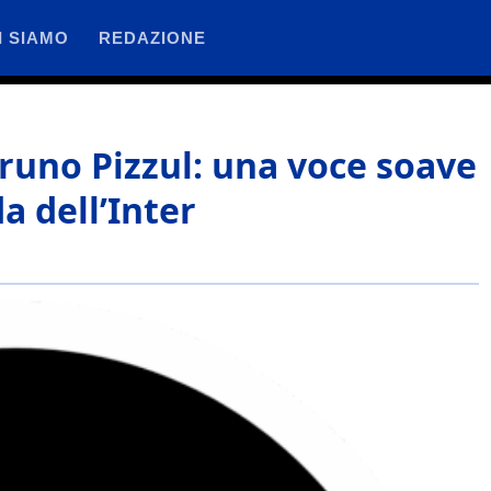
I SIAMO
REDAZIONE
runo Pizzul: una voce soave
a dell’Inter