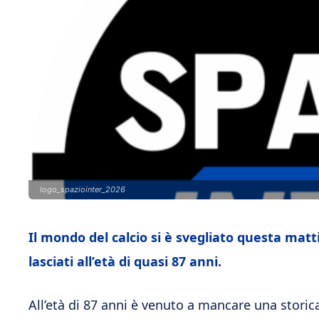
logo_spaziointer_2026
Il mondo del calcio si è svegliato questa matti
lasciati all’età di quasi 87 anni.
All’età di 87 anni è venuto a mancare una storica