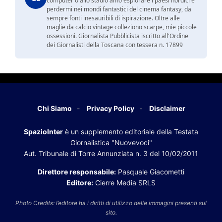
computer o allo stadio amo esplorare i paesi nordici e
perdermi nei mondi fantastici del cinema fantasy, da
sempre fonti inesauribili di ispirazione. Oltre alle
maglie da calcio vintage colleziono scarpe, mie piccole
ossessioni. Giornalista Pubblicista iscritto all'Ordine
dei Giornalisti della Toscana con tessera n. 17899
Chi Siamo
Privacy Policy
Disclaimer
SpazioInter
è un supplemento editoriale della Testata
Giornalistica "Nuovevoci"
Aut. Tribunale di Torre Annunziata n. 3 del 10/02/2011
Direttore responsabile:
Pasquale Giacometti
Editore:
Cierre Media SRLS
Photo Credits: l’editore ha i diritti di utilizzo delle immagini presenti sul
sito.