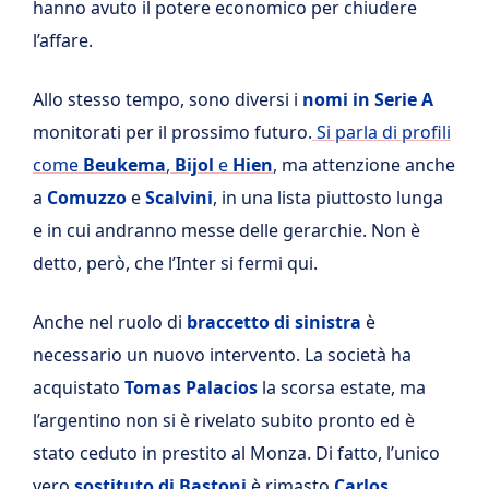
hanno avuto il potere economico per chiudere
l’affare.
Allo stesso tempo, sono diversi i
nomi in Serie A
monitorati per il prossimo futuro.
Si parla di profili
come
Beukema
,
Bijol
e
Hien
,
ma attenzione anche
a
Comuzzo
e
Scalvini
, in una lista piuttosto lunga
e in cui andranno messe delle gerarchie. Non è
detto, però, che l’Inter si fermi qui.
Anche nel ruolo di
braccetto di sinistra
è
necessario un nuovo intervento. La società ha
acquistato
Tomas Palacios
la scorsa estate, ma
l’argentino non si è rivelato subito pronto ed è
stato ceduto in prestito al Monza. Di fatto, l’unico
vero
sostituto di Bastoni
è rimasto
Carlos