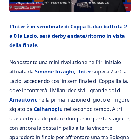
Coppa Italia, Inzaghi: "Ecco com'è nato il gol di Arnautovic"
spaziointer.it
L’Inter è in semifinale di Coppa Italia: battuta 2
a 0 la Lazio, sarà derby andata/ritorno in vista
della finale.
Nonostante una mini-rivoluzione nell’11 iniziale
attuata da
Simone Inzaghi
, l’
Inter
supera 2 a 0 la
Lazio, accedendo così in semifinale di Coppa Italia,
dove incontrerà il Milan: decisivi il grande gol di
Arnautovic
nella prima frazione di gioco e il rigore
siglato da
Calhanoglu
nel secondo tempo. Altri
due derby da disputare dunque in questa stagione,
con ancora la posta in palio alta: la vincente
approderà in finale per affrontare una tra Bologna