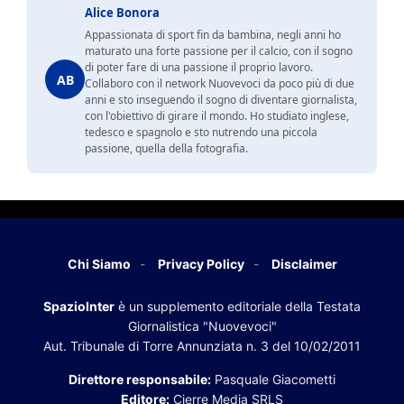
Alice Bonora
Appassionata di sport fin da bambina, negli anni ho
maturato una forte passione per il calcio, con il sogno
di poter fare di una passione il proprio lavoro.
AB
Collaboro con il network Nuovevoci da poco più di due
anni e sto inseguendo il sogno di diventare giornalista,
con l'obiettivo di girare il mondo. Ho studiato inglese,
tedesco e spagnolo e sto nutrendo una piccola
passione, quella della fotografia.
Chi Siamo
Privacy Policy
Disclaimer
SpazioInter
è un supplemento editoriale della Testata
Giornalistica "Nuovevoci"
Aut. Tribunale di Torre Annunziata n. 3 del 10/02/2011
Direttore responsabile:
Pasquale Giacometti
Editore:
Cierre Media SRLS