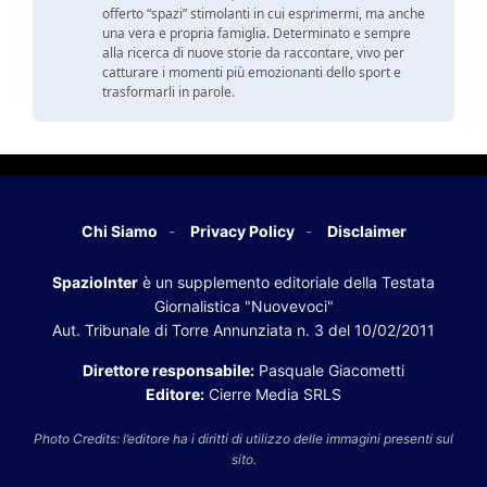
offerto “spazi” stimolanti in cui esprimermi, ma anche
una vera e propria famiglia. Determinato e sempre
alla ricerca di nuove storie da raccontare, vivo per
catturare i momenti più emozionanti dello sport e
trasformarli in parole.
Chi Siamo
Privacy Policy
Disclaimer
SpazioInter
è un supplemento editoriale della Testata
Giornalistica "Nuovevoci"
Aut. Tribunale di Torre Annunziata n. 3 del 10/02/2011
Direttore responsabile:
Pasquale Giacometti
Editore:
Cierre Media SRLS
Photo Credits: l’editore ha i diritti di utilizzo delle immagini presenti sul
sito.