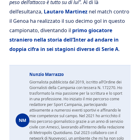
peso dell’attacco è tutto su di lui”.
Al di là
dell’esultanza,
Lautaro Martinez
nel match contro
il Genoa ha realizzato il suo decimo gol in questo
campionato, diventando il
primo giocatore
straniero nella storia dell’Inter ad andare in
doppia cifra in sei stagioni diverse di Serie A
.
Nunzio Marrazzo
Giornalista pubblicista dal 2019, iscritto all’Ordine dei
Giornalisti della Campania con tessera N. 172270. Ho
trasformato la mia passione per la scrittura e lo sport
in una professione. Ho iniziato il mio percorso come
redattore per Sport Campania, partecipando
attivamente a numerosi eventi sportivi e affinando le
mie competenze sul campo. Nel 2021 ho arricchito il
NM
mio percorso giornalistico grazie a un anno di servizio
civile con Amesci, lavorando all’interno della redazione
di Metropolis Quotidiano. Dal 2023 collaboro con il
network di Nuovevoci, un ambiente che mi ha non solo