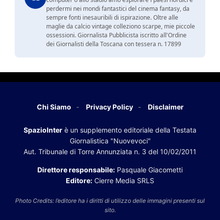
perdermi nei mondi fantastici del cinema fantasy, da
sempre fonti inesauribili di ispirazione. Oltre alle
maglie da calcio vintage colleziono scarpe, mie piccole
ossessioni. Giornalista Pubblicista iscritto all'Ordine
dei Giornalisti della Toscana con tessera n. 17899
Chi Siamo
Privacy Policy
Disclaimer
SpazioInter
è un supplemento editoriale della Testata
Giornalistica "Nuovevoci"
Aut. Tribunale di Torre Annunziata n. 3 del 10/02/2011
Direttore responsabile:
Pasquale Giacometti
Editore:
Cierre Media SRLS
Photo Credits: l’editore ha i diritti di utilizzo delle immagini presenti sul
sito.