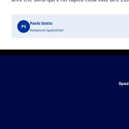
Paolo Siotto
PS
Redazione SpazioInter
Spazi