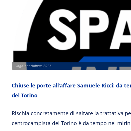
logo_spaziointer_2026
Chiuse le porte all’affare Samuele Ricci: da t
del Torino
Rischia concretamente di saltare la trattativa p
centrocampista del Torino è da tempo nel mirino