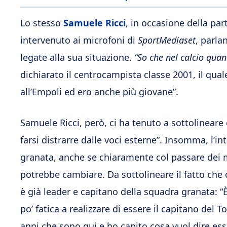
Lo stesso
Samuele Ricci
, in occasione della par
intervenuto ai microfoni di
SportMediaset
, parla
legate alla sua situazione.
“So che nel calcio qua
dichiarato il centrocampista classe 2001, il qua
all’Empoli ed ero anche più giovane”.
Samuele Ricci, però, ci ha tenuto a sottolineare
farsi distrarre dalle voci esterne”. Insomma, l’i
granata, anche se chiaramente col passare dei me
potrebbe cambiare. Da sottolineare il fatto che
è già leader e capitano della squadra granata: 
po’ fatica a realizzare di essere il capitano del
anni che sono qui e ho capito cosa vuol dire ess