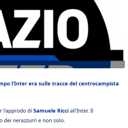
empo l’Inter era sulle tracce del centrocampista
er l’approdo di
Samuele Ricci
all’Inter. Il
 dei nerazzurri e non solo.