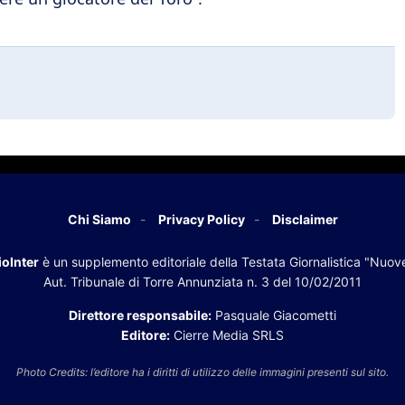
Chi Siamo
Privacy Policy
Disclaimer
oInter
è un supplemento editoriale della Testata Giornalistica "Nuov
Aut. Tribunale di Torre Annunziata n. 3 del 10/02/2011
Direttore responsabile:
Pasquale Giacometti
Editore:
Cierre Media SRLS
Photo Credits: l’editore ha i diritti di utilizzo delle immagini presenti sul sito.