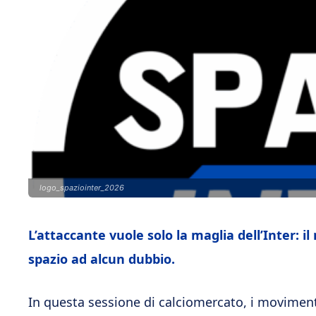
logo_spaziointer_2026
L’attaccante vuole solo la maglia dell’Inter: 
spazio ad alcun dubbio.
In questa sessione di calciomercato, i movimenti