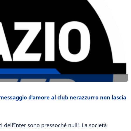
il messaggio d’amore al club nerazzurro non lascia
 dell’Inter sono pressoché nulli. La società