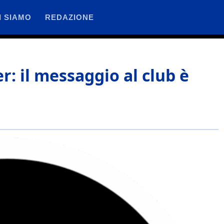
I SIAMO
REDAZIONE
er: il messaggio al club è