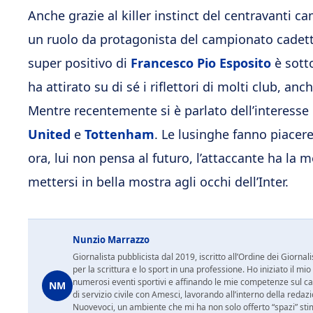
Anche grazie al killer instinct del centravanti 
un ruolo da protagonista del campionato cadett
super positivo di
Francesco Pio Esposito
è sotto
ha attirato su di sé i riflettori di molti club, an
Mentre recentemente si è parlato dell’interess
United
e
Tottenham
. Le lusinghe fanno piacere
ora, lui non pensa al futuro, l’attaccante ha la m
mettersi in bella mostra
agli occhi dell’Inter.
Nunzio Marrazzo
Giornalista pubblicista dal 2019, iscritto all’Ordine dei Gior
per la scrittura e lo sport in una professione. Ho iniziato il
numerosi eventi sportivi e affinando le mie competenze sul ca
NM
di servizio civile con Amesci, lavorando all’interno della reda
Nuovevoci, un ambiente che mi ha non solo offerto “spazi” sti