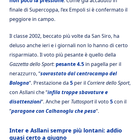
non poco la pressione
. Come già accaduto in
finale di Supercoppa, l’ex Empoli si è confermato il
peggiore in campo.
Il classe 2002, beccato più volte da San Siro, ha
deluso anche ieri e i giornali non lo hanno di certo
risparmiato. Il voto più pesante è quello della
Gazzetta dello Sport
:
pesante
4.5
in pagella per il
nerazzurro, “
sovrastato dal centrocampo del
Bologna
“. Prestazione da
5
per il
Corriere dello Sport
,
con Asllani che “
infila troppe sbavature e
disattenzioni
“. Anche per
Tuttosport
il voto
5
con il
“
paragone con Calhanoglu che pesa
“.
Inter e Asllani sempre più lontani: addio
quasi certo a giugno