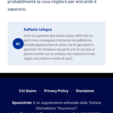
probabilmente la cosa migliore per entrambi è
separarsi.
Raffaele Cafagna
Sono un aspirante giornalista classe 2003 che tra
pochi mesi conseguirà il tesserino da pubblicista.
RC
Grande appassionato di calcio, ma di ogni sport in
generale, ho intrapreso da pochi anni la carriera in
questo mondo con la certezza che realizzerò il mio
sogno: raccontare e vivere di sport.
Chi Siamo
Privacy Policy
Disclaimer
SpazioInter
è un supplemento editoriale della Testata
Giornalistica "Nuovevoci"