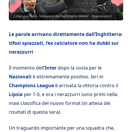
L'Inter può farlo, l'annuncio dall'Inghilterra (ANSA) - SpazioInter.it
Le parole arrivano direttamente dall’Inghilterra:
tifosi spiazzati, l’ex calciatore non ha dubbi sui
nerazzurri
Il momento dell’
Inter
dopo la sosta per le
Nazionali
è estremamente positivo. Ieri in
Champions League
è arrivata la vittoria contro il
Lipsia
per 1-0, e ora i nerazzurri sono primi nella
maxi classifica del nuovo format (in attesa dei
risultati di questa sera).
Un traguardo importante per una squadra che,