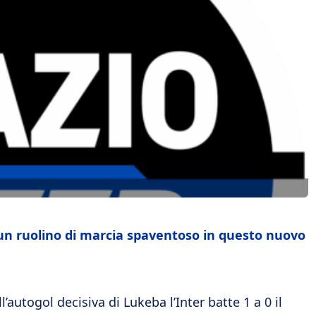
 un ruolino di marcia spaventoso in questo nuovo
l’autogol decisiva di Lukeba l’Inter batte 1 a 0 il