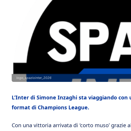
logo_spaziointer_2026
L’Inter di Simone Inzaghi sta viaggiando con
format di Champions League.
Con una vittoria arrivata di ‘corto muso’ grazie al