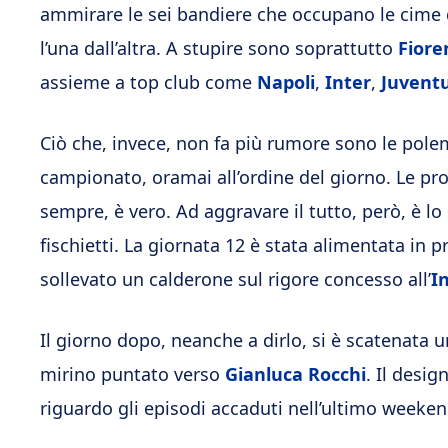
ammirare le sei bandiere che occupano le cime 
l’una dall’altra. A stupire sono soprattutto
Fiore
assieme a top club come
Napoli
,
Inter
,
Juvent
Ciò che, invece, non fa più rumore sono le pole
campionato, oramai all’ordine del giorno. Le pr
sempre, è vero. Ad aggravare il tutto, però, è l
fischietti. La giornata 12 è stata alimentata in 
sollevato un calderone sul rigore concesso all’
I
Il giorno dopo, neanche a dirlo, si è scatenata un
mirino puntato verso
Gianluca Rocchi
. Il desig
riguardo gli episodi accaduti nell’ultimo weeke