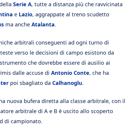
della
Serie A
, tutte a distanza più che ravvicinata
ntina
e
Lazio
, aggrappate al treno scudetto
us
ma anche
Atalanta
.
miche arbitrali conseguenti ad ogni turno di
oteste verso le decisioni di campo esistono da
o strumento che dovrebbe essere di ausilio ai
primis dalle accuse di
Antonio Conte
, che ha
nter
poi sbagliato da
Calhanoglu
.
a nuova bufera diretta alla classe arbitrale, con il
natore arbitrale di A e B è uscito allo scoperto
nd di campionato.