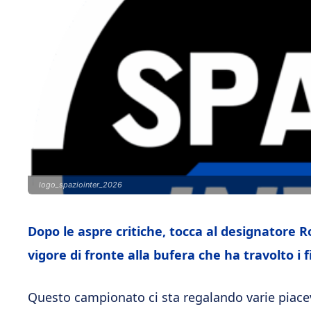
logo_spaziointer_2026
Dopo le aspre critiche, tocca al designatore Ro
vigore di fronte alla bufera che ha travolto i 
Questo campionato ci sta regalando varie piacev