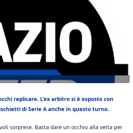
cchi replicare. L’ex arbitro si è esposto con
fischietti di Serie A anche in questo turno.
oli sorprese. Basta dare un occhio alla vetta per