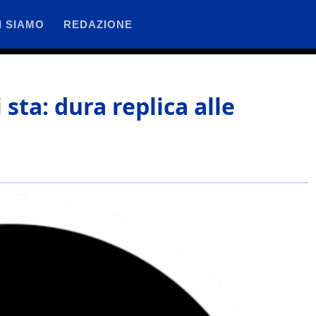
I SIAMO
REDAZIONE
 sta: dura replica alle