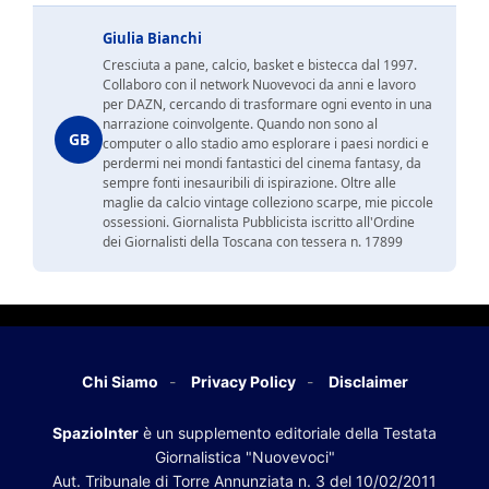
Giulia Bianchi
Cresciuta a pane, calcio, basket e bistecca dal 1997.
Collaboro con il network Nuovevoci da anni e lavoro
per DAZN, cercando di trasformare ogni evento in una
narrazione coinvolgente. Quando non sono al
GB
computer o allo stadio amo esplorare i paesi nordici e
perdermi nei mondi fantastici del cinema fantasy, da
sempre fonti inesauribili di ispirazione. Oltre alle
maglie da calcio vintage colleziono scarpe, mie piccole
ossessioni. Giornalista Pubblicista iscritto all'Ordine
dei Giornalisti della Toscana con tessera n. 17899
Chi Siamo
Privacy Policy
Disclaimer
SpazioInter
è un supplemento editoriale della Testata
Giornalistica "Nuovevoci"
Aut. Tribunale di Torre Annunziata n. 3 del 10/02/2011