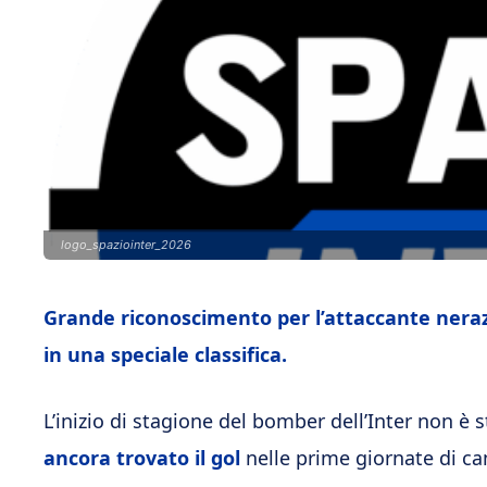
logo_spaziointer_2026
Grande riconoscimento per l’attaccante nera
in una speciale classifica.
L’inizio di stagione del bomber dell’Inter non è 
ancora trovato il gol
nelle prime giornate di ca