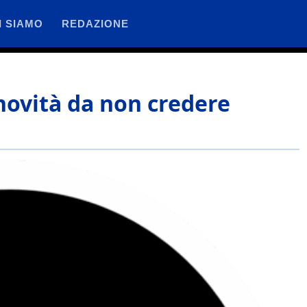
I SIAMO
REDAZIONE
novità da non credere