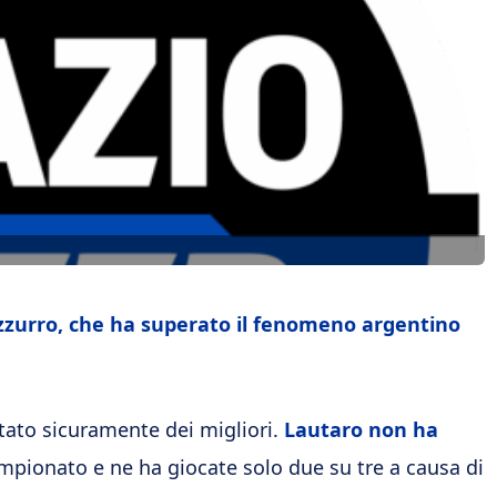
zzurro, che ha superato il fenomeno argentino
stato sicuramente dei migliori.
Lautaro non ha
mpionato e ne ha giocate solo due su tre a causa di