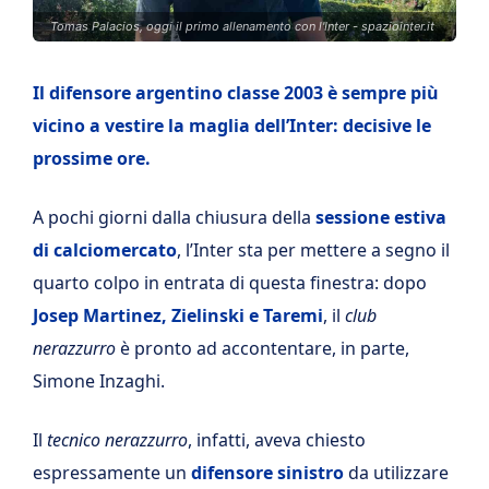
Tomas Palacios, oggi il primo allenamento con l'Inter - spaziointer.it
Il difensore argentino classe 2003 è sempre più
vicino a vestire la maglia dell’Inter: decisive le
prossime ore.
A pochi giorni dalla chiusura della
sessione estiva
di calciomercato
, l’Inter sta per mettere a segno il
quarto colpo in entrata di questa finestra: dopo
Josep Martinez, Zielinski e Taremi
, il
club
nerazzurro
è pronto ad accontentare, in parte,
Simone Inzaghi.
Il
tecnico nerazzurro
, infatti, aveva chiesto
espressamente un
difensore sinistro
da utilizzare