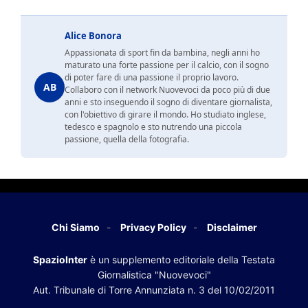
Alice Bonora
Appassionata di sport fin da bambina, negli anni ho
maturato una forte passione per il calcio, con il sogno
di poter fare di una passione il proprio lavoro.
AB
Collaboro con il network Nuovevoci da poco più di due
anni e sto inseguendo il sogno di diventare giornalista,
con l'obiettivo di girare il mondo. Ho studiato inglese,
tedesco e spagnolo e sto nutrendo una piccola
passione, quella della fotografia.
Chi Siamo
Privacy Policy
Disclaimer
SpazioInter
è un supplemento editoriale della Testata
Giornalistica "Nuovevoci"
Aut. Tribunale di Torre Annunziata n. 3 del 10/02/2011