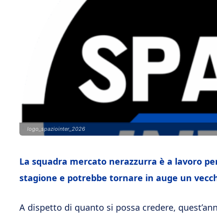
logo_spaziointer_2026
La squadra mercato nerazzurra è a lavoro per 
stagione e potrebbe tornare in auge un vecchi
A dispetto di quanto si possa credere, quest’ann