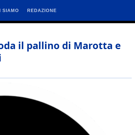
I SIAMO
REDAZIONE
da il pallino di Marotta e
i