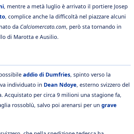
mi
, mentre a metà luglio è arrivato il portiere Josep
to
, complice anche la difficoltà nel piazzare alcuni
rmato da
Calciomercato.com
, però sta tornando in
lo di Marotta e Ausilio.
 possibile
addio di Dumfries
, spinto verso la
eva individuato in
Dean Ndoye
, esterno svizzero del
a. Acquistato per circa 9 milioni una stagione fa,
lia rossoblù, salvo poi arenarsi per un
grave
svizzero, che nella spedizione tedesca ha