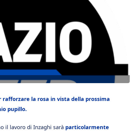
rafforzare la rosa in vista della prossima
o pupillo.
o il lavoro di Inzaghi sarà
particolarmente