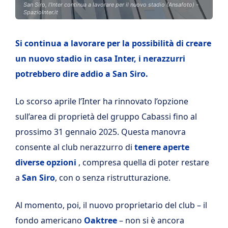
San Siro, l'Inter continua a lavorare per il nuovo stadio (Ansafoto) -
SpazioInter.it
Si continua a lavorare per la possibilità di creare
un nuovo stadio in casa Inter, i nerazzurri
potrebbero dire addio a San Siro.
Lo scorso aprile l’Inter ha rinnovato l’opzione
sull’area di proprietà del gruppo Cabassi fino al
prossimo 31 gennaio 2025. Questa
manovra
consente al club nerazzurro di
tenere aperte
diverse opzioni
, compresa quella di poter restare
a
San
Siro
, con o senza ristrutturazione.
Al momento, poi, il nuovo proprietario del club – il
fondo americano
Oaktree
– non si è ancora