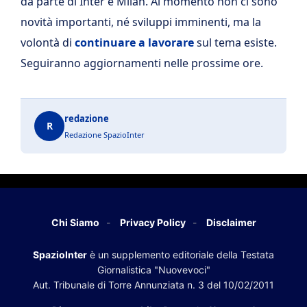
da parte di Inter e Milan. Al momento non ci sono
novità importanti, né sviluppi imminenti, ma la
volontà di
continuare a lavorare
sul tema esiste.
Seguiranno aggiornamenti nelle prossime ore.
redazione
R
Redazione SpazioInter
Chi Siamo
Privacy Policy
Disclaimer
SpazioInter
è un supplemento editoriale della Testata
Giornalistica "Nuovevoci"
Aut. Tribunale di Torre Annunziata n. 3 del 10/02/2011