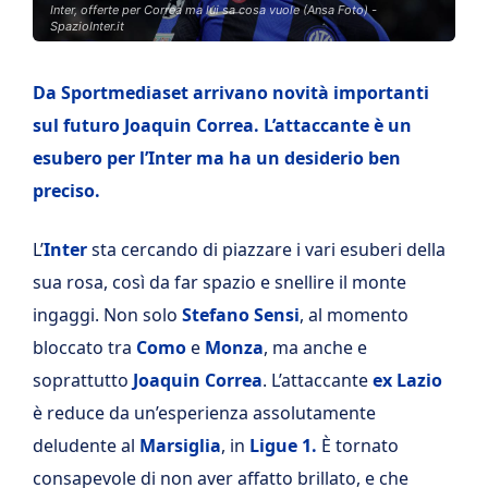
Inter, offerte per Correa ma lui sa cosa vuole (Ansa Foto) -
SpazioInter.it
Da Sportmediaset arrivano novità importanti
sul futuro Joaquin Correa. L’attaccante è un
esubero per l’Inter ma ha un desiderio ben
preciso.
L’
Inter
sta cercando di piazzare i vari esuberi della
sua rosa, così da far spazio e snellire il monte
ingaggi. Non solo
Stefano Sensi
, al momento
bloccato tra
Como
e
Monza
, ma anche e
soprattutto
Joaquin Correa
. L’attaccante
ex Lazio
è reduce da un’esperienza assolutamente
deludente al
Marsiglia
, in
Ligue 1.
È tornato
consapevole di non aver affatto brillato, e che