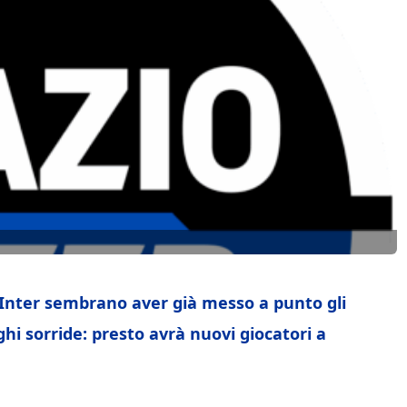
l’Inter sembrano aver già messo a punto gli
hi sorride: presto avrà nuovi giocatori a