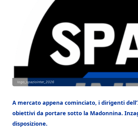
logo_spaziointer_2026
A mercato appena cominciato, i dirigenti del
obiettivi da portare sotto la Madonnina. Inzag
disposizione.