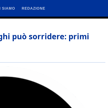
I SIAMO
REDAZIONE
ghi può sorridere: primi