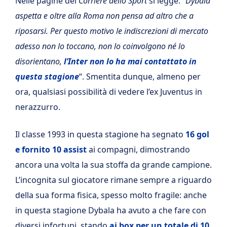
Nelle pagine del
Corriere dello Sport
si legge: “
Dybala
aspetta e oltre alla Roma non pensa ad altro che a
riposarsi. Per questo motivo le indiscrezioni di mercato
adesso non lo toccano, non lo coinvolgono né lo
disorientano,
l’Inter non lo ha mai contattato in
questa stagione
“. Smentita dunque, almeno per
ora, qualsiasi possibilità di vedere l’ex Juventus in
nerazzurro.
Il classe 1993 in questa stagione ha segnato
16 gol
e fornito 10 assist
ai compagni, dimostrando
ancora una volta la sua stoffa da grande campione.
L’incognita sul giocatore rimane sempre a riguardo
della sua forma fisica, spesso molto fragile: anche
in questa stagione Dybala ha avuto a che fare con
diversi infortuni, stando
ai box per un totale di 10