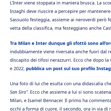
L’Inter viene stoppata in maniera brusca. La scon
Inzaghi deve riuscire a percepire per mantenere al
Sassuolo festeggia, assieme ai neroverdi però fe
vetta della classifica, ma festeggiano anche Casti
Tra Milan e Inter dunque gli sfottò sono all’o
indubbiamente viene riversata anche fuori dal r
discapito dei tifosi nerazzurri. Ecco che dopo la v
e 2022,
pubblica un post sul suo profilo Insta
Una foto di lui che esulta con una didascalia ch
San Siro”
. Ecco che assieme a lui si sono scaten
Milan, e Isamel Bennacer. Il primo ha commenta
occhi a forma di cuore, il secondo, ora in via d