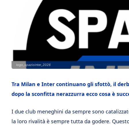
logo_spaziointer_2026
Tra Milan e Inter continuano gli sfottò, il d
dopo la sconfitta nerazzurra ecco cosa è succ
I due club meneghini da sempre sono catalizzator
la loro rivalità è sempre tutta da godere. Questo