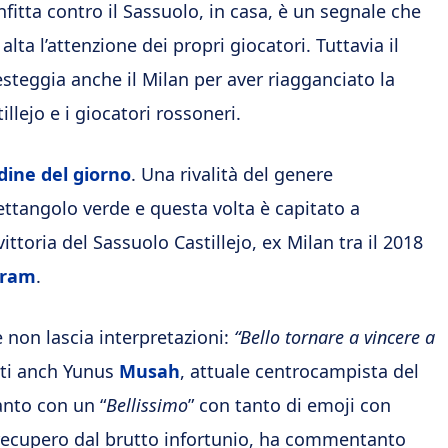
fitta contro il Sassuolo, in casa, è un segnale che
ta l’attenzione dei propri giocatori. Tuttavia il
steggia anche il Milan per aver riagganciato la
llejo e i giocatori rossoneri.
rdine del giorno
. Una rivalità del genere
ettangolo verde e questa volta è capitato a
ittoria del Sassuolo Castillejo, ex Milan tra il 2018
gram
.
e non lascia interpretazioni:
“Bello tornare a vincere a
ati anch Yunus
Musah
, attuale centrocampista del
nto con un “
Bellissimo
” con tanto di emoji con
i recupero dal brutto infortunio, ha commentanto