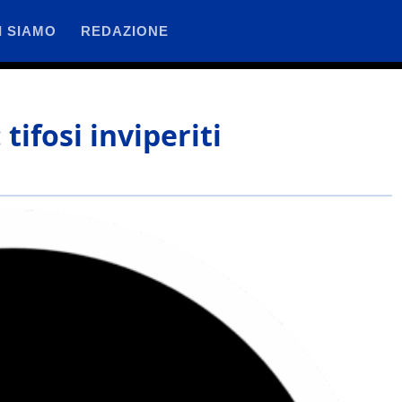
I SIAMO
REDAZIONE
tifosi inviperiti