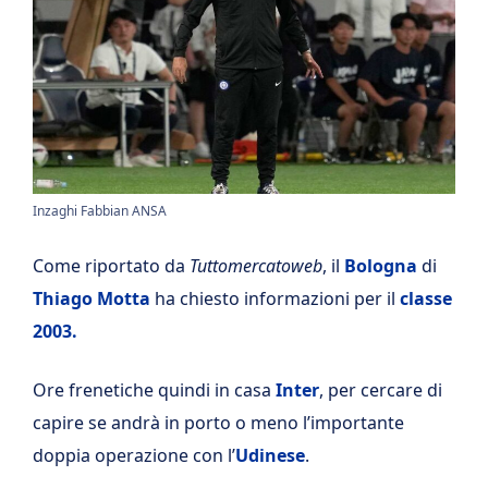
Inzaghi Fabbian ANSA
Come riportato da
Tuttomercatoweb
, il
Bologna
di
Thiago Motta
ha chiesto informazioni per il
classe
2003.
Ore frenetiche quindi in casa
Inter
, per cercare di
capire se andrà in porto o meno l’importante
doppia operazione con l’
Udinese
.