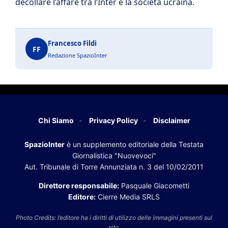
decollare l’affare tra l’Inter e la società ucraina.
Francesco Fildi
FF
Redazione SpazioInter
Chi Siamo
Privacy Policy
Disclaimer
SpazioInter
è un supplemento editoriale della Testata
Giornalistica "Nuovevoci"
Aut. Tribunale di Torre Annunziata n. 3 del 10/02/2011
Direttore responsabile:
Pasquale Giacometti
Editore:
Cierre Media SRLS
Photo Credits: l’editore ha i diritti di utilizzo delle immagini presenti sul
sito.