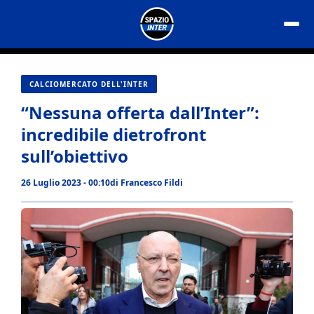
Vai
al
contenuto
CALCIOMERCATO DELL'INTER
“Nessuna offerta dall’Inter”:
incredibile dietrofront
sull’obiettivo
26 Luglio 2023 - 00:10
di
Francesco Fildi