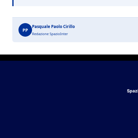
Pasquale Paolo Cirillo
PP
Redazione SpazioInter
Spazi