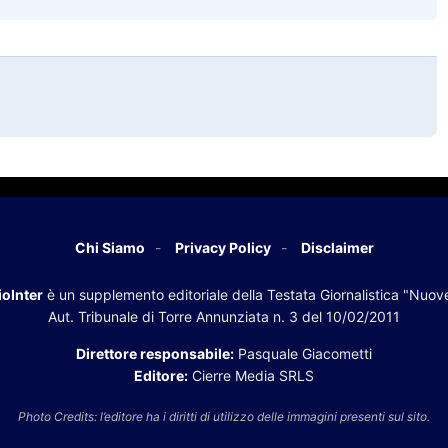
Chi Siamo
Privacy Policy
Disclaimer
oInter
è un supplemento editoriale della Testata Giornalistica "Nuov
Aut. Tribunale di Torre Annunziata n. 3 del 10/02/2011
Direttore responsabile:
Pasquale Giacometti
Editore:
Cierre Media SRLS
Photo Credits: l’editore ha i diritti di utilizzo delle immagini presenti sul sito.